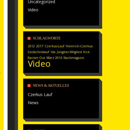
Uncategorized
Video
SCHLAGWORTE
2012
2017
Czerkus-Lauf
Heinrich-Czerkus-
Gedächnislauf
Ida
Jüngstes Mitglied
Kick
Racism Out
März 2016
Nachmagazin
Video
NEWS & AKTUELLES
Czerkus Lauf
News