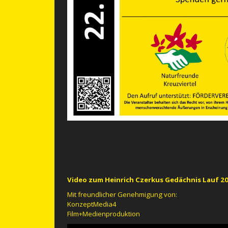
Video zum Heinrich Czerkus Gedächnis Lauf 2
Mit freundlicher Genehmigung von:
KonzeptMedia4
Film+Medienproduktion