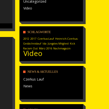
Uncategorized
Video
SCHLAGWORTE
2012
2017
Czerkus-Lauf
Heinrich-Czerkus-
Gedächnislauf
Ida
Jüngstes Mitglied
Kick
Racism Out
März 2016
Nachmagazin
Video
NEWS & AKTUELLES
Czerkus Lauf
News