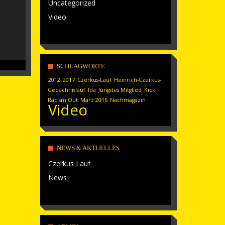
Uncategorized
Video
SCHLAGWORTE
2012
2017
Czerkus-Lauf
Heinrich-Czerkus-
Gedächnislauf
Ida
Jüngstes Mitglied
Kick
Racism Out
März 2016
Nachmagazin
Video
NEWS & AKTUELLES
Czerkus Lauf
News