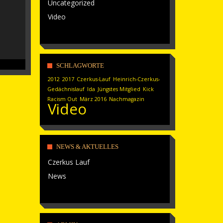
Uncategorized
Video
SCHLAGWORTE
2012
2017
Czerkus-Lauf
Heinrich-Czerkus-
Gedächnislauf
Ida
Jüngstes Mitglied
Kick
Racism Out
März 2016
Nachmagazin
Video
NEWS & AKTUELLES
Czerkus Lauf
News